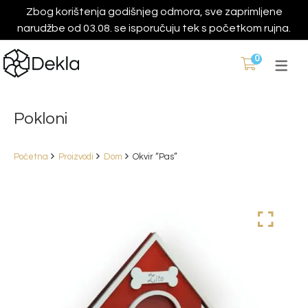
Zbog korištenja godišnjeg odmora, sve zaprimljene
narudžbe od 03.08. se isporučuju tek s početkom rujna.
0
Pokloni
Početna
Proizvodi
Dom
Okvir “Pas”