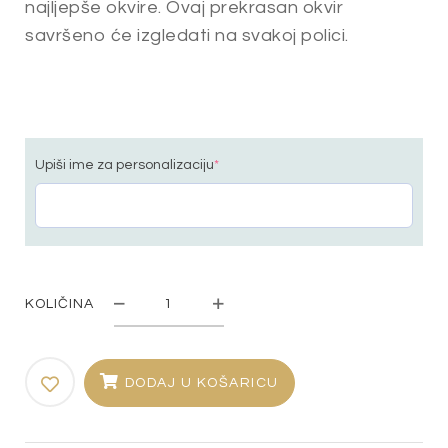
najljepše okvire. Ovaj prekrasan okvir
savršeno će izgledati na svakoj polici.
Upiši ime za personalizaciju
*
KOLIČINA
Okvir
"Pas"
količina
DODAJ U KOŠARICU