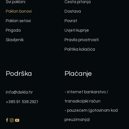
Svi pokloni
Česta pitanja
Poklon bonovi
Dostava
Poklon setovi
Povrat
Prigoda
Uvjeti kupnje
Slavljenik
Pravila privatnosti
Politika kolačića
Podrška
Plaćanje
- internet bankarstvo /
info@dekla.hr
transakcijski račun
+385 91 538 2921
- pouzećem (gotovinom kod
preuzimanja)