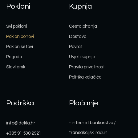
Pokloni
Kupnja
Svi pokloni
Česta pitanja
Poklon bonovi
Dostava
Poklon setovi
Povrat
Prigoda
Uvjeti kupnje
Slavljenik
Pravila privatnosti
Politika kolačića
Podrška
Plaćanje
- internet bankarstvo /
info@dekla.hr
transakcijski račun
+385 91 538 2921