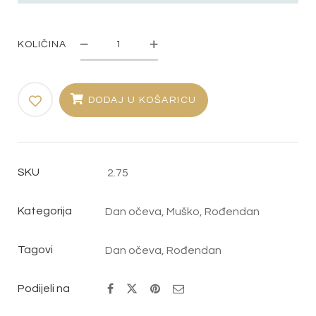
KOLIČINA
Plaketa
"Najbolji
tata"
DODAJ U KOŠARICU
količina
SKU
2.75
Kategorija
Dan očeva
,
Muško
,
Rođendan
Tagovi
Dan očeva
,
Rođendan
Podijeli na