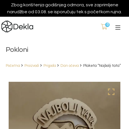
Zbog korištenja godišnjeg odmora, sve zaprimljene
narudžbe od 03.08. se isporučuju tek s početkom rujna.
0
Pokloni
Početna
Proizvodi
Prigoda
Dan očeva
Plaketa “Najbolji tata”