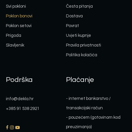
Svi pokloni
Česta pitanja
Poklon bonovi
Dostava
Poklon setovi
Povrat
Prigoda
Uvjeti kupnje
Slavljenik
Pravila privatnosti
Politika kolačića
Podrška
Plaćanje
- internet bankarstvo /
info@dekla.hr
transakcijski račun
+385 91 538 2921
- pouzećem (gotovinom kod
preuzimanja)