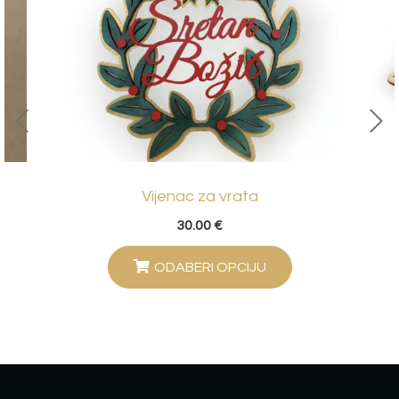
Vijenac za vrata
30.00
€
ODABERI OPCIJU