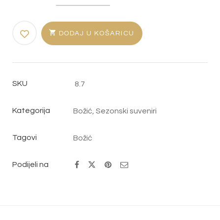
KUGLICA
KOLIČINA
DODAJ U KOŠARICU
SKU
8.7
Kategorija
Božić
,
Sezonski suveniri
Tagovi
Božić
Podijeli na