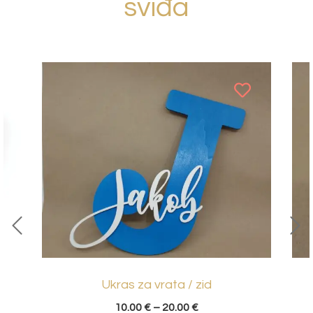
sviđa
Ukras za vrata / zid
10.00
€
–
20.00
€