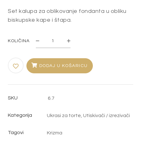
Set kalupa za oblikovanje fondanta u obliku
biskupske kape i štapa.
KOLIČINA
Set
izrezivača
i
DODAJ U KOŠARICU
utiskivača
"Biskupska
kapa
SKU
6.7
i
štap"
Kategorija
Ukrasi za torte
,
Utiskivači / izrezivači
količina
Tagovi
Krizma