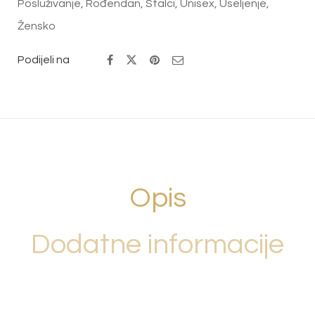
Posluživanje
,
Rođendan
,
Stalci
,
Unisex
,
Useljenje
,
Žensko
Podijeli na
Opis
Dodatne informacije