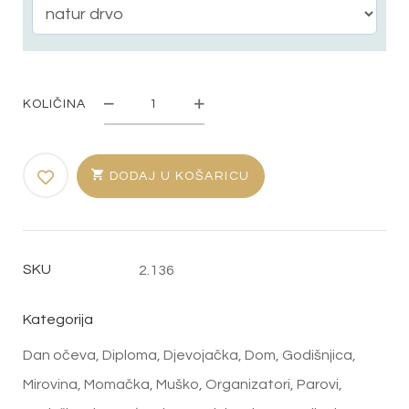
KOLIČINA
SHOOTER
STALAK
"SNOVI"
KOLIČINA
DODAJ U KOŠARICU
SKU
2.136
Kategorija
Dan očeva
,
Diploma
,
Djevojačka
,
Dom
,
Godišnjica
,
Mirovina
,
Momačka
,
Muško
,
Organizatori
,
Parovi
,