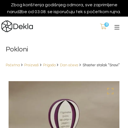
Zbog korištenja godišnjeg odmora, sve zaprimljene
narudžbe od 03.08. se isporučuju tek s početkom rujna.
0
Pokloni
Početna
Proizvodi
Prigoda
Dan očeva
Shooter stalak “Snovi”