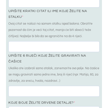
UPIŠITE KRATKI CITAT ILI IME KOJE ŽELITE NA
STALKU
*
Ovaj citat se nalazi na samom stalku ispod balona. Obratite
pozornost da čim je veći taj citat, manja će biti slova (i teže
čitljiva). Najbolje bi bilo da se ograničite na do 4 riječi.
UPIŠITE 6 RIJEČI KOJE ŽELITE GRAVIRATI NA
ČAŠICE
Ukoliko ste izabrali samo stalak, zanemarite ovo polje. Na čašice
se mogu gravirati samo jedno ime, broj ili riječ (npr. Matija, 60, za
zdravlje, za sreću, hvala, nazdravi...)
KOJE BOJE ŽELITE DRVENE DETALJE?
*