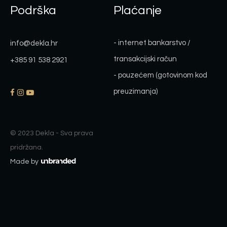
Podrška
Plaćanje
- internet bankarstvo /
info@dekla.hr
transakcijski račun
+385 91 538 2921
- pouzećem (gotovinom kod
preuzimanja)
© 2023 Dekla - Sva prava
pridržana.
Made by