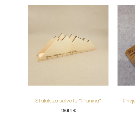
Stalak za salvete “Planina”
Privj
19.91
€