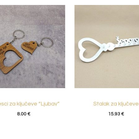
esci za ključeve “Ljubav”
Stalak za ključeve
8.00
€
15.93
€