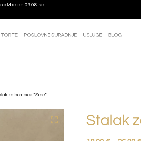
rudžbe od 03.08. se
A TORTE
POSLOVNE SURADNJE
USLUGE
BLOG
alak za bombice “Srce”
Stalak 