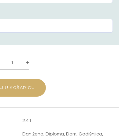
STALAK
ZA
BOMBICE
"SRCE"
J U KOŠARICU
KOLIČINA
2.41
Dan žena
,
Diploma
,
Dom
,
Godišnjica
,