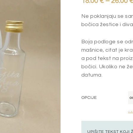
18.00
€
–
26.00
Ne poklanjaju se sa
bočica žestice i diva
Boja podloge se odno
mašnice, citat je kra
a pod tekst na proiz
bočici. Ukoliko ne ž
datuma.
OPCIJE
CLE
UPIŠITE TEKST KOJI