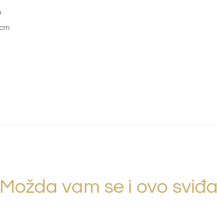
m
 cm
Možda vam se i ovo sviđ