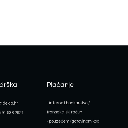
drška
Plaćanje
- internet bankarstvo /
@dekla.hr
transakcijski račun
 91 538 2921
- pouzećem (gotovinom kod