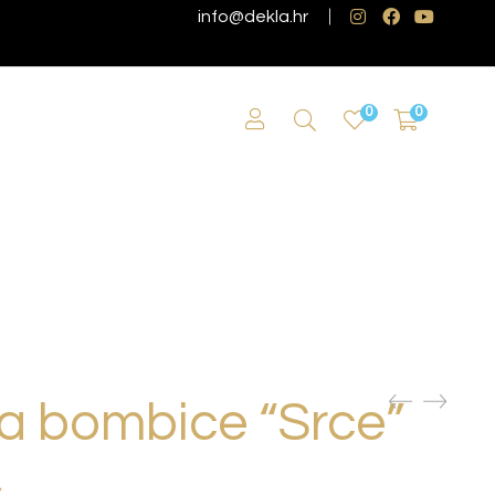
info@dekla.hr
0
0
za bombice “Srce”