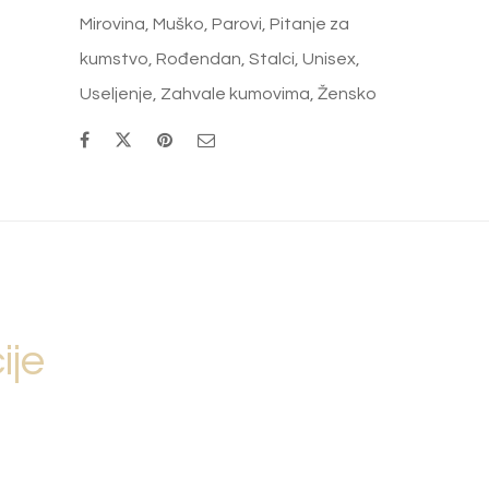
Mirovina
,
Muško
,
Parovi
,
Pitanje za
kumstvo
,
Rođendan
,
Stalci
,
Unisex
,
Useljenje
,
Zahvale kumovima
,
Žensko
ije