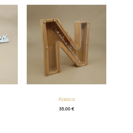
Kasica
Set po
35.00
€