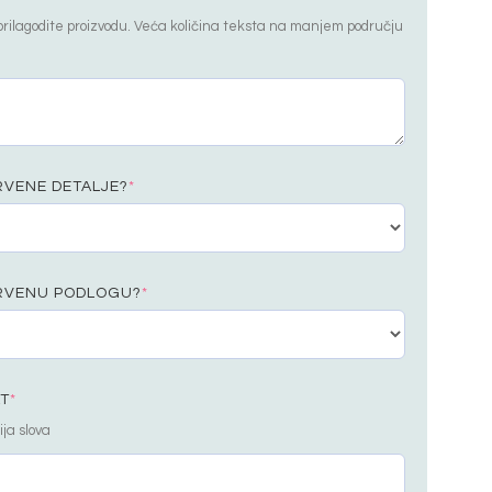
prilagodite proizvodu. Veća količina teksta na manjem području
RVENE DETALJE?
*
DRVENU PODLOGU?
*
AT
*
ija slova