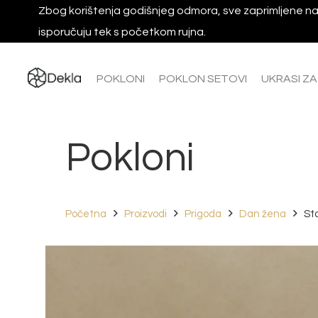
Zbog korištenja godišnjeg odmora, sve zaprimljene na
isporučuju tek s početkom rujna.
POKLONI
POKLON SETOVI
UKRASI Z
Pokloni
Početna
Proizvodi
Prigoda
Dan žena
St