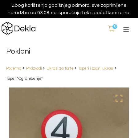
Zbog korištenja godišnjeg odmora, sve zaprimljene
narudžbe od 03.08. se isporučuju tek s početkom rujna.
0
Pokloni
Početna
Proizvodi
Ukrasi za torte
Toperi i bočni ukrasi
Toper “Ograničenje”