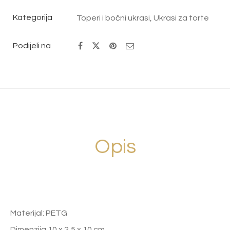
Kategorija
Toperi i bočni ukrasi
,
Ukrasi za torte
Podijeli na
Opis
Materijal: PETG
Dimenzija 10 x 2,5 x 10 cm