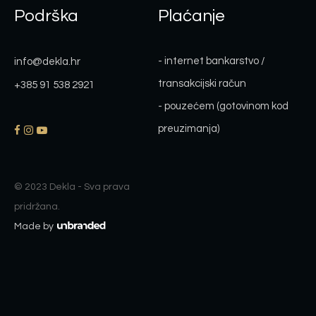
Podrška
Plaćanje
- internet bankarstvo /
info@dekla.hr
transakcijski račun
+385 91 538 2921
- pouzećem (gotovinom kod
preuzimanja)
© 2023 Dekla - Sva prava
pridržana.
Made by