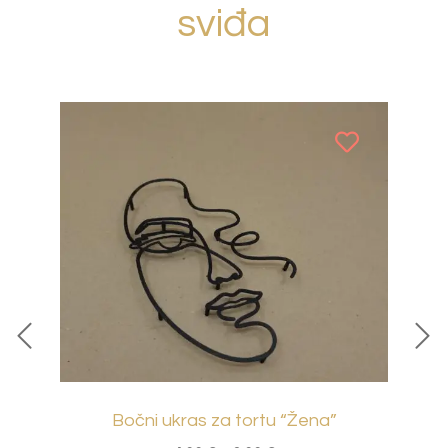
sviđa
Bočni ukras za tortu “Žena”