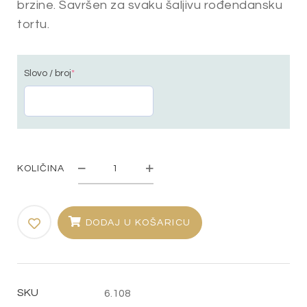
brzine. Savršen za svaku šaljivu rođendansku
tortu.
Slovo / broj
*
KOLIČINA
Toper
"Ograničenje"
količina
DODAJ U KOŠARICU
SKU
6.108