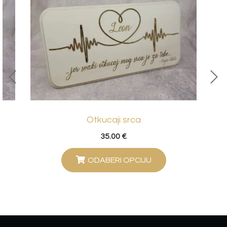
Otkucaji srca
35.00
€
ODABERI OPCIJU