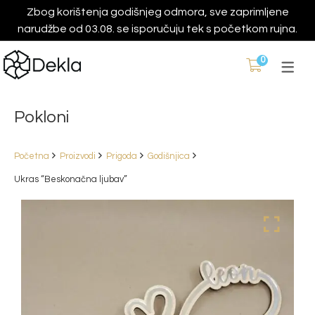
Zbog korištenja godišnjeg odmora, sve zaprimljene
narudžbe od 03.08. se isporučuju tek s početkom rujna.
0
Pokloni
Početna
Proizvodi
Prigoda
Godišnjica
Ukras “Beskonačna ljubav”