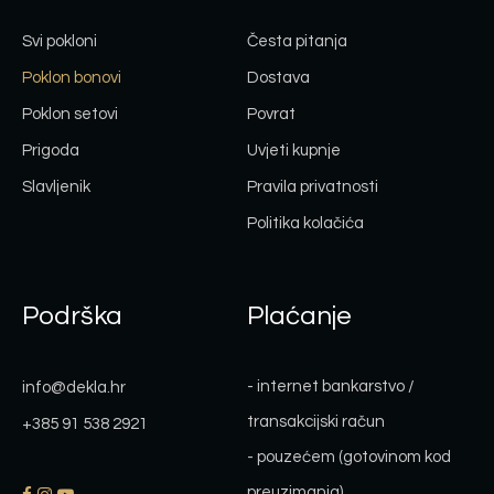
Svi pokloni
Česta pitanja
Poklon bonovi
Dostava
Poklon setovi
Povrat
Prigoda
Uvjeti kupnje
Slavljenik
Pravila privatnosti
Politika kolačića
Podrška
Plaćanje
- internet bankarstvo /
info@dekla.hr
transakcijski račun
+385 91 538 2921
- pouzećem (gotovinom kod
preuzimanja)