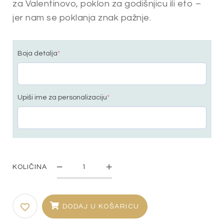
za Valentinovo, poklon za godišnjicu ili eto –
jer nam se poklanja znak pažnje.
Boja detalja
*
Upiši ime za personalizaciju
*
KOLIČINA
Ukras
"Beskonačna
ljubav"
DODAJ U KOŠARICU
količina