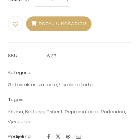
Ukras
"Krunica"
količina
DODAJ U KOŠARICU
SKU
6.37
Kategorija
Gotovi ukrasi za torte
,
Ukrasi za torte
Tagovi
Krizma
,
Krštenje
,
Pričest
,
Repromaterijal
,
Rođendan
,
Vjenčanje
Podijeli na