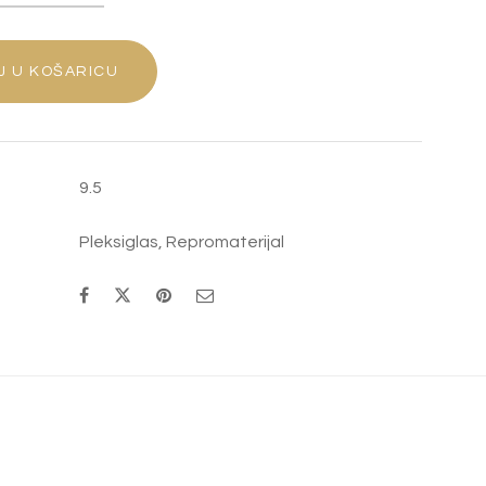
"SRCE"
KOLIČINA
J U KOŠARICU
9.5
Pleksiglas
,
Repromaterijal