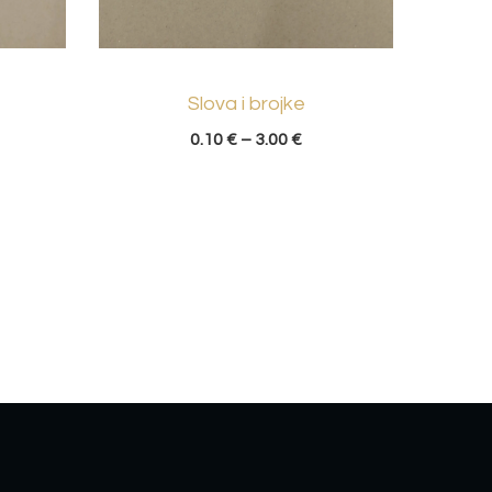
Slova i brojke
0.10
€
–
3.00
€