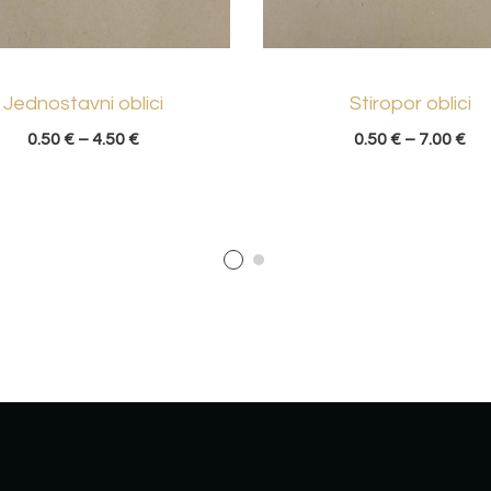
Jednostavni oblici
Stiropor oblici
0.50
€
–
4.50
€
0.50
€
–
7.00
€