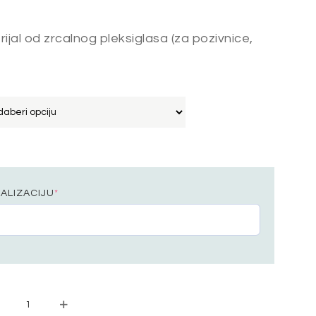
jal od zrcalnog pleksiglasa (za pozivnice,
NALIZACIJU
*
UKRAS