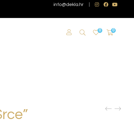
info@dekla.hr
0
0
Srce”