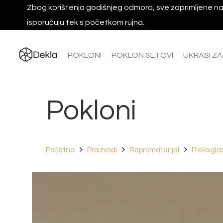
Zbog korištenja godišnjeg odmora, sve zaprimljene na
isporučuju tek s početkom rujna.
POKLONI
POKLON SETOVI
UKRASI Z
Pokloni
Početna
Proizvodi
Repromaterijal
Pleksigla