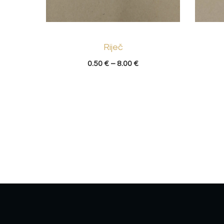
Riječ
0.50
€
–
8.00
€