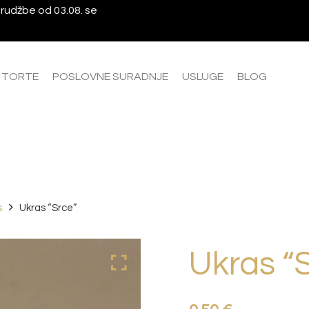
rudžbe od 03.08. se
A TORTE
POSLOVNE SURADNJE
USLUGE
BLOG
s
Ukras “Srce”
Ukras “