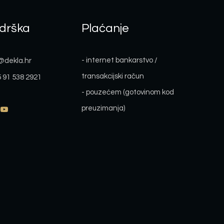
drška
Plaćanje
- internet bankarstvo /
@dekla.hr
transakcijski račun
 91 538 2921
- pouzećem (gotovinom kod
preuzimanja)