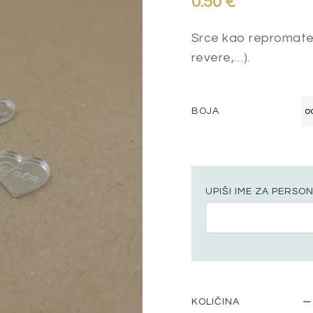
0.50
€
Srce kao repromateri
revere,…).
BOJA
UPIŠI IME ZA PERSO
KOLIČINA