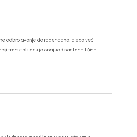
rene odbrojavanje do rođendana, djeca već
bniji trenutak ipak je onaj kad nastane tišina i…