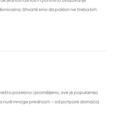
ratak jednostavnosti i ponovno uvažavanje
dionicama. Shvatili smo da poklon ne treba biti
nešto posebno i promišljeno, sve je popularnija
ina nudi mnoge prednosti – od potpore domaćoj