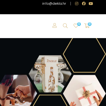
info@dekla.hr
0
0