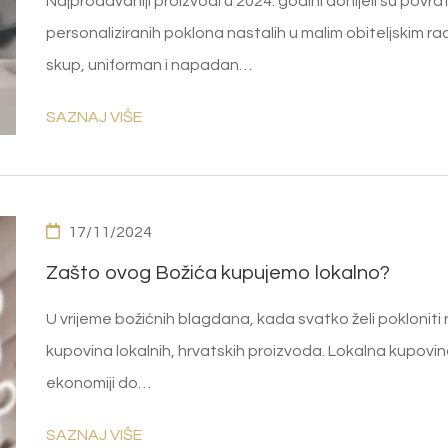
Najprodavaniji proizvodi u 2024. godini donijeli su pov
personaliziranih poklona nastalih u malim obiteljskim ra
skup, uniforman i napadan…
SAZNAJ VIŠE
17/11/2024
Zašto ovog Božića kupujemo lokalno?
U vrijeme božićnih blagdana, kada svatko želi pokloniti 
kupovina lokalnih, hrvatskih proizvoda. Lokalna kupov
ekonomiji do…
SAZNAJ VIŠE