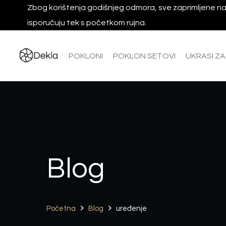
Zbog korištenja godišnjeg odmora, sve zaprimljene na
isporučuju tek s početkom rujna.
POKLONI
POKLON SETOVI
UKRASI Z
Blog
Početna
Blog
uređenje