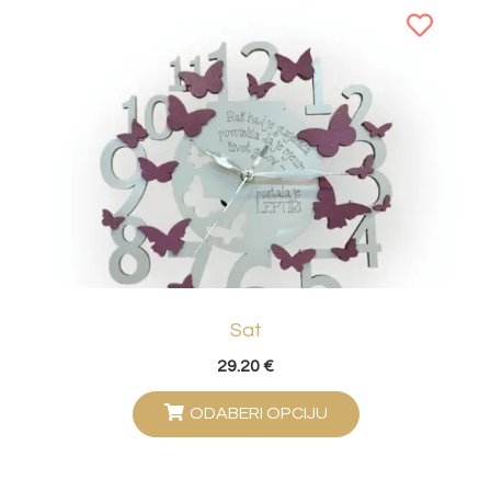
Sat
29.20
€
ODABERI OPCIJU