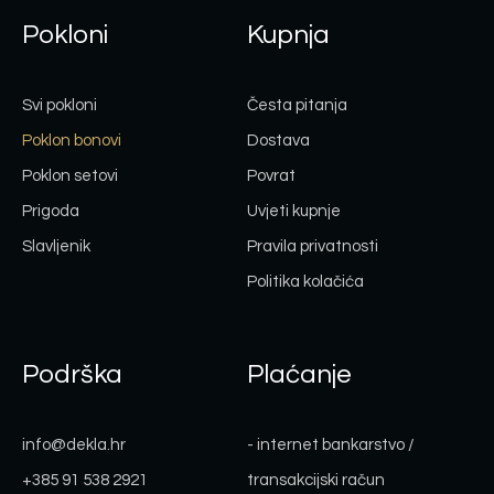
Pokloni
Kupnja
Svi pokloni
Česta pitanja
Poklon bonovi
Dostava
Poklon setovi
Povrat
Prigoda
Uvjeti kupnje
Slavljenik
Pravila privatnosti
Politika kolačića
Podrška
Plaćanje
info@dekla.hr
- internet bankarstvo /
+385 91 538 2921
transakcijski račun