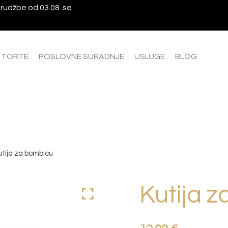
rudžbe od 03.08. se
A TORTE
POSLOVNE SURADNJE
USLUGE
BLOG
utija za bombicu
Kutija 