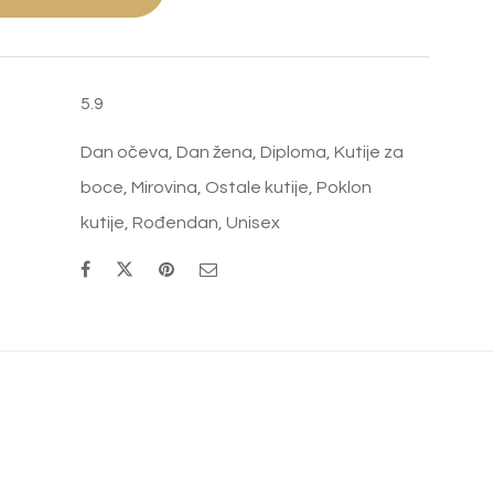
količina
5.9
Dan očeva
,
Dan žena
,
Diploma
,
Kutije za
boce
,
Mirovina
,
Ostale kutije
,
Poklon
kutije
,
Rođendan
,
Unisex