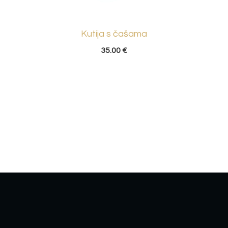
Kutija s čašama
Kut
35.00
€