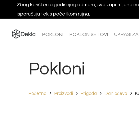
Zbog korištenja godišnjeg odmora, sve zaprimljene na
isporučuju tek s početkom rujna.
POKLONI
POKLON SETOVI
UKRASI Z
Pokloni
Početna
Proizvodi
Prigoda
Dan očeva
K