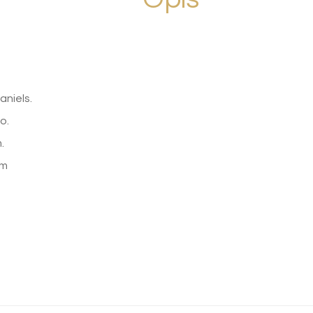
aniels.
o.
.
cm