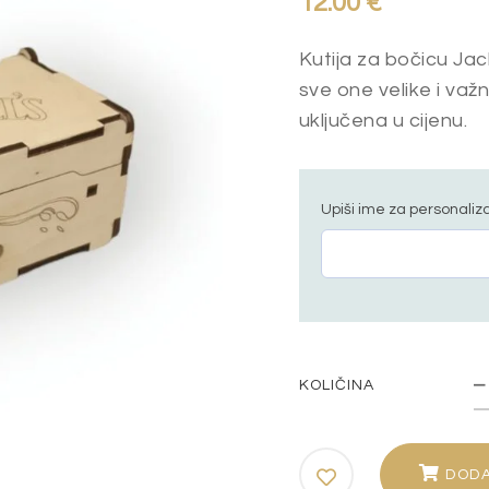
12.00
€
Kutija za bočicu Jac
sve one velike i važ
uključena u cijenu.
Upiši ime za personaliza
KOLIČINA
DODA