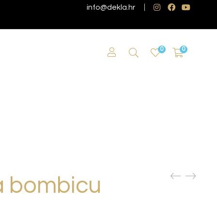
info@dekla.hr
0
0
za bombicu