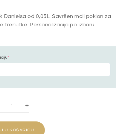
k Danielsa od 0,05L. Savršen mali poklon za
ne trenutke. Personalizacija po izboru
ciju
*
Kutija
za
bombicu
J U KOŠARICU