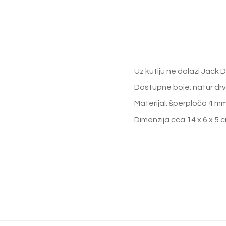
Uz kutiju ne dolazi Jack D
Dostupne boje: natur drv
Materijal: šperploča 4 mm
Dimenzija cca 14 x 6 x 5 